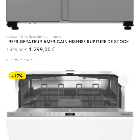
HISENSE
,
RÉFRIGÉRATEUR MULTI-PORTES
REFRIGERATEUR AMERICAIN HISENSE RUPTURE DE STOCK
Le
Le
1.299,00
€
1.499,00
€
prix
prix
initial
actuel
REF: RS5P535NPCE
était :
est :
1.499,00 €.
1.299,00 €.
-17%