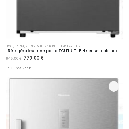
FROID
,
HISENSE
,
RÉFRIGÉRATEUR 1 PORTE
,
RÉFRIGÉRATEURS
Réfrigérateur une porte TOUT UTILE Hisense look inox
Le
Le
779,00
€
849,00
€
prix
prix
initial
actuel
REF: RL3K370SEIE
était :
est :
849,00 €.
779,00 €.