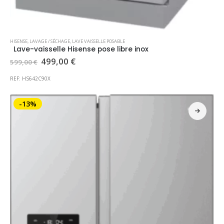
HISENSE
,
LAVAGE / SÉCHAGE
,
LAVE VAISSELLE POSABLE
Lave-vaisselle Hisense pose libre inox
Le
Le
499,00
€
599,00
€
prix
prix
initial
actuel
REF: HS642C90X
était :
est :
599,00 €.
499,00 €.
-13%