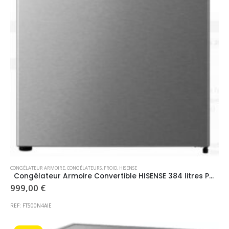
CONGÉLATEUR ARMOIRE
,
CONGÉLATEURS
,
FROID
,
HISENSE
Congélateur Armoire Convertible HISENSE 384 litres PROMO CONSULTABLE EN MAGASIN
999,00
€
REF: FT500N4AIE