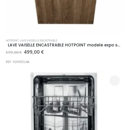
HOTPOINT
,
LAVE VAISSELLE ENCASTRABLE
LAVE VAISELLE ENCASTRABLE HOTPOINT modele expo sous réserve de disponibilité en magasin
Le
Le
499,00
€
599,00
€
prix
prix
initial
actuel
REF: H2IHD524A
était :
est :
599,00 €.
499,00 €.