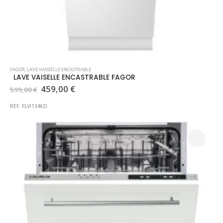
FAGOR
,
LAVE VAISSELLE ENCASTRABLE
LAVE VAISELLE ENCASTRABLE FAGOR
Le
Le
459,00
€
599,00
€
prix
prix
initial
actuel
REF: FLVI1346D
était :
est :
599,00 €.
459,00 €.