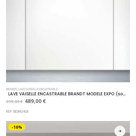
BRANDT
,
LAVE VAISSELLE ENCASTRABLE
LAVE VAISELLE ENCASTRABLE BRANDT MODELE EXPO (sous réserve de disponibilité en magasin)
Le
Le
489,00
€
699,00
€
prix
prix
initial
actuel
REF: BDB424LB
était :
est :
699,00 €.
489,00 €.
-16%