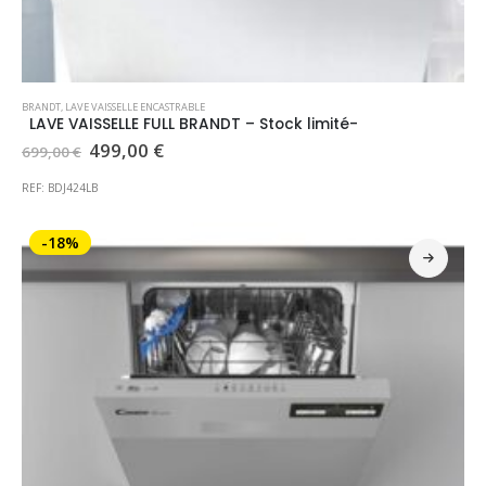
BRANDT
,
LAVE VAISSELLE ENCASTRABLE
LAVE VAISSELLE FULL BRANDT – Stock limité-
Le
Le
499,00
€
699,00
€
prix
prix
initial
actuel
REF: BDJ424LB
était :
est :
699,00 €.
499,00 €.
-18%