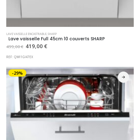
LAVE VAISSELLE ENCASTRABLE
,
SHARP
Lave vaisselle Full 45cm 10 couverts SHARP
Le
Le
419,00
€
499,00
€
prix
prix
initial
actuel
REF: QWI1GI47EX
était :
est :
499,00 €.
419,00 €.
-29%