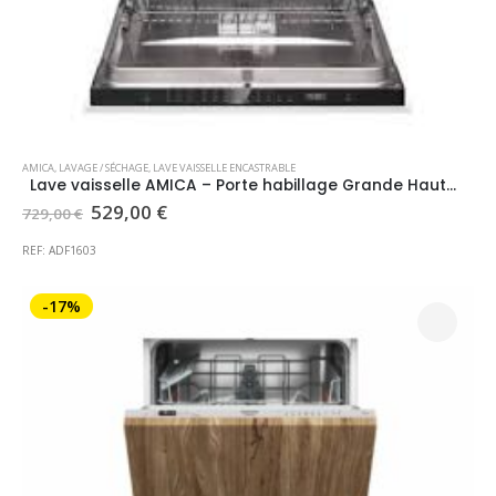
AMICA
,
LAVAGE / SÉCHAGE
,
LAVE VAISSELLE ENCASTRABLE
Lave vaisselle AMICA – Porte habillage Grande Hauteur 74cm
Le
Le
529,00
€
729,00
€
prix
prix
initial
actuel
REF: ADF1603
était :
est :
729,00 €.
529,00 €.
-17%