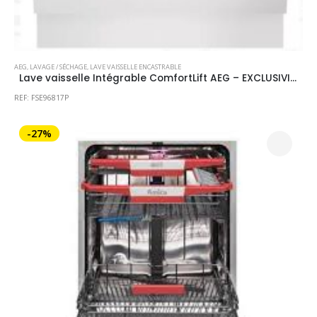
AEG
,
LAVAGE / SÉCHAGE
,
LAVE VAISSELLE ENCASTRABLE
Lave vaisselle Intégrable ComfortLift AEG – EXCLUSIVITE MAGASIN- PRIX CONSULTABLE EN MAGASIN
REF: FSE96817P
-27%