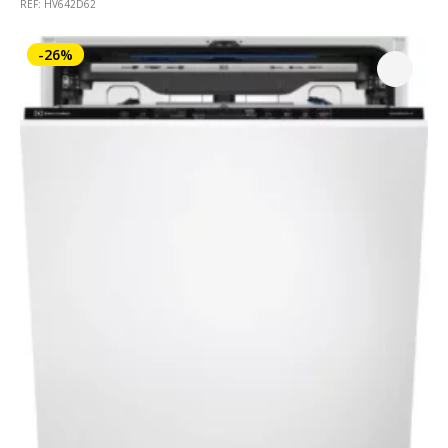
initial
actuel
REF: HV642D62
était :
est :
649,00 €.
539,00 €.
-26%