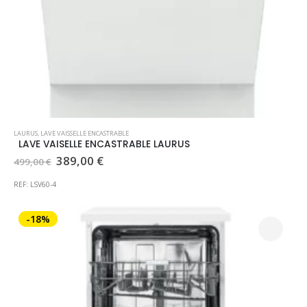
LAURUS
,
LAVE VAISSELLE ENCASTRABLE
LAVE VAISELLE ENCASTRABLE LAURUS
Le
Le
389,00
€
499,00
€
prix
prix
initial
actuel
REF: LSV60-4
était :
est :
499,00 €.
389,00 €.
-18%