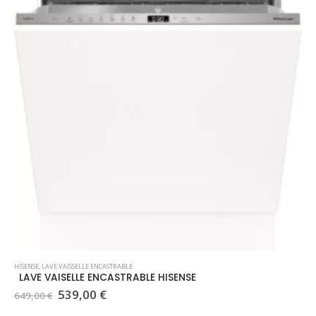
HISENSE
,
LAVE VAISSELLE ENCASTRABLE
LAVE VAISELLE ENCASTRABLE HISENSE
Le
Le
539,00
€
649,00
€
prix
prix