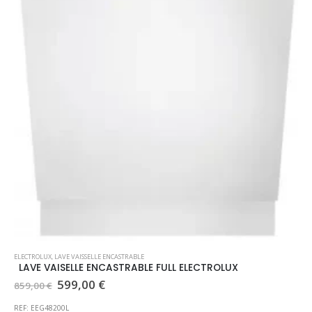
ELECTROLUX
,
LAVE VAISSELLE ENCASTRABLE
LAVE VAISELLE ENCASTRABLE FULL ELECTROLUX
Le
Le
599,00
€
859,00
€
prix
prix
initial
actuel
REF: EEG48200L