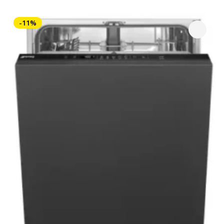
était :
est :
859,00 €.
599,00 €.
-11%