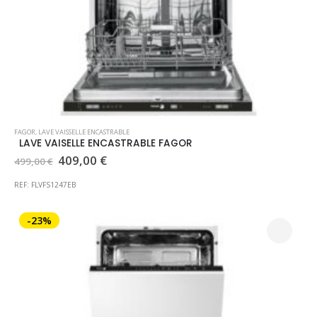
FAGOR
,
LAVE VAISSELLE ENCASTRABLE
LAVE VAISELLE ENCASTRABLE FAGOR
Le
Le
409,00
€
499,00
€
prix
prix
initial
actuel
REF: FLVFS1247EB
était :
est :
499,00 €.
409,00 €.
-23%