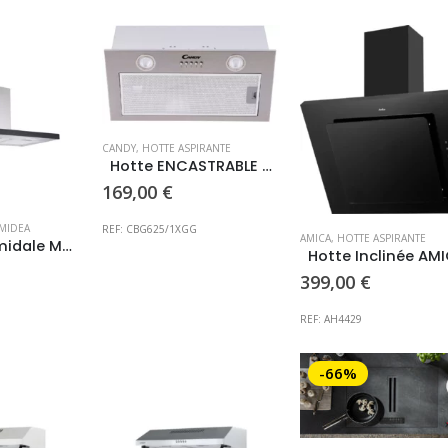
CANDY
,
HOTTE ASPIRANTE
Hotte ENCASTRABLE CANDY
169,00
€
MIDEA
REF: CBG625/1XGG
AMICA
,
HOTTE ASPIRANTE
Hotte Pyramidale MIDEA – Prix consultable en magasin –
Hotte Inclinée AM
399,00
€
REF: AH4429
-66%