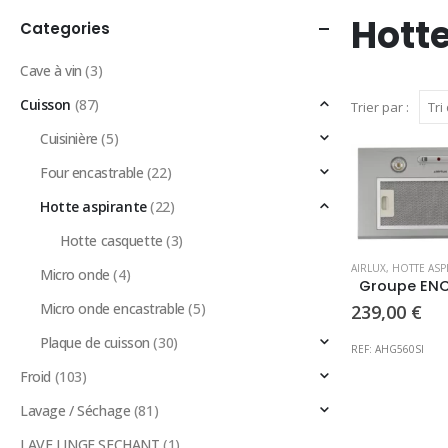
Hotte
Categories
Cave à vin
(3)
Cuisson
(87)
Trier par :
Cuisinière
(5)
Four encastrable
(22)
Hotte aspirante
(22)
Hotte casquette
(3)
AIRLUX
,
HOTTE ASP
Micro onde
(4)
Micro onde encastrable
(5)
239,00
€
Plaque de cuisson
(30)
REF: AHG560SI
Froid
(103)
Lavage / Séchage
(81)
LAVE LINGE SECHANT
(1)