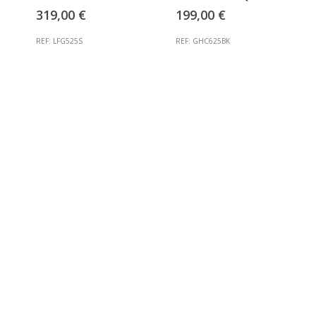
ctuel
319,00
€
199,00
€
st :
99,00 €.
REF: LFG525S
REF: GHC625BK