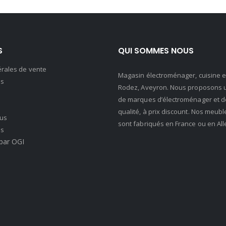
S
QUI SOMMES NOUS
érales de vente
Magasin électroménager, cuisine et 
s
Rodez, Aveyron. Nous proposons u
de marques d’électroménager et de 
qualité, à prix discount. Nos meubl
us
sont fabriqués en France ou en Al
es
par OGI