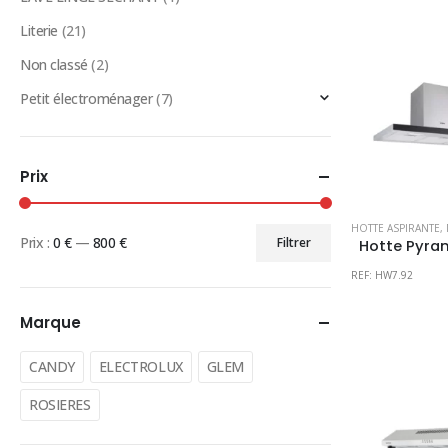
Literie
(21)
Non classé
(2)
Petit électroménager
(7)
Prix
HOTTE ASPIRANTE
,
Prix :
0 €
—
800 €
Filtrer
Prix
Prix
REF: HW7.92
min
max
Marque
CANDY
ELECTROLUX
GLEM
ROSIERES