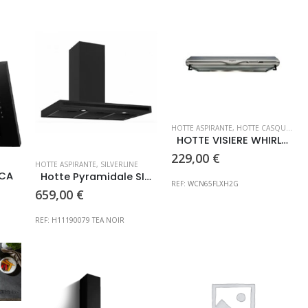
HOTTE ASPIRANTE
,
HOTTE CASQUETTE
,
HOTTE VISIERE WHIRLPOOL
229,00
€
HOTTE ASPIRANTE
,
SILVERLINE
ICA
Hotte Pyramidale SILVERLINE
REF: WCN65FLXH2G
659,00
€
REF: H11190079 TEA NOIR