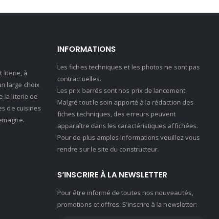
INFORMATIONS
Les fiches techniques et les photos ne sont pas
literie, à
contractuelles.
n large choix
Les prix barrés sont nos prix de lancement
la literie de
Malgré tout le soin apporté à la rédaction des
es de cuisines
fiches techniques, des erreurs peuvent
lemagne.
apparaître dans les caractéristiques affichées.
Pour de plus amples informations veuillez vous
rendre sur le site du constructeur.
S’INSCRIRE À LA NEWSLETTER
Pour être informé de toutes nos nouveautés,
promotions et offres. S’inscrire à la newsletter: