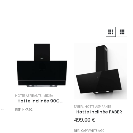
HOTTE ASPIRANTE
,
MIDEA
Hotte Inclinée 90CM MIDEA – Prix consultable en magasin –
FABER
,
HOTTE ASPIRANTE
Hotte Inclinée 60CM MIDEA – Prix consultable en magasin –
REF: HK7.92
Hotte Inclinée FABER
499,00
€
REF: CAPPAVRTBKA90