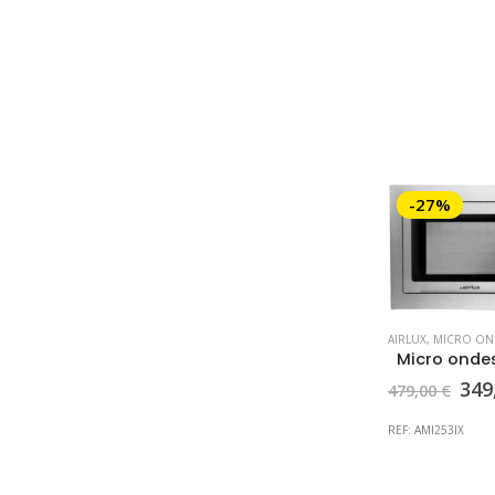
-27%
AIRLUX
,
MICRO ONDE
Le
349
479,00
€
pri
init
REF: AMI253IX
étai
479