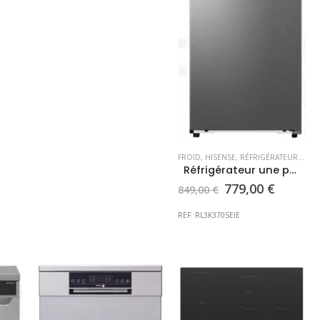
FROID
,
HISENSE
,
RÉFRIGÉRATEUR 1 PORTE
Réfrigérateur une porte TOUT UTILE Hisense look inox
Le
Le
779,00
€
849,00
€
prix
prix
initial
actuel
REF: RL3K370SEIE
était :
est :
849,00 €.
779,00 