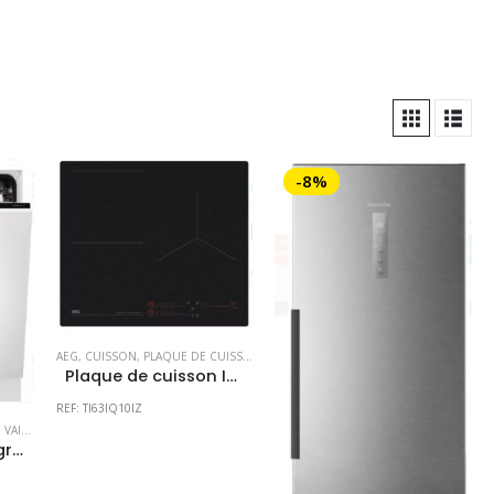
-8%
AEG
,
CUISSON
,
PLAQUE DE CUISSON
,
PLAQUE INDUCTION
Plaque de cuisson Induction AEG verre SAPHIR MAT – EXCLUSIVITE MAGASIN- PRIX CONSULTABLE EN MAGASIN
REF: TI63IQ10IZ
E ENCASTRABLE
Lave vaisselle Intégrable ComfortLift AEG – EXCLUSIVITE MAGASIN- PRIX CONSULTABLE EN MAGASIN