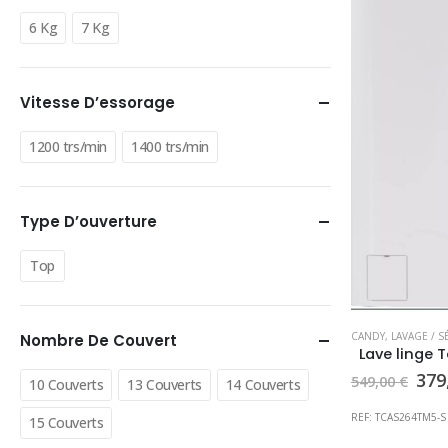
6 Kg
7 Kg
Vitesse D’essorage
1200 trs/min
1400 trs/min
Type D’ouverture
Top
CANDY
,
LAVAGE / 
Nombre De Couvert
Le
379
549,00
€
10 Couverts
13 Couverts
14 Couverts
pri
init
REF: TCAS264TM5-S
15 Couverts
étai