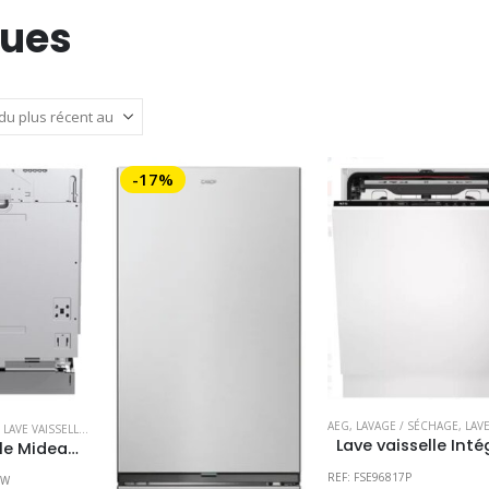
ues
-17%
AEG
,
LAVAGE / SÉCHAGE
,
LAVE VAISSELL
,
LAVE VAISSELLE ENCASTRABLE
,
MIDEA
Lave vaisselle Midea Intégrable Exclu magasin, prix consultable en magasin
REF: FSE96817P
SW