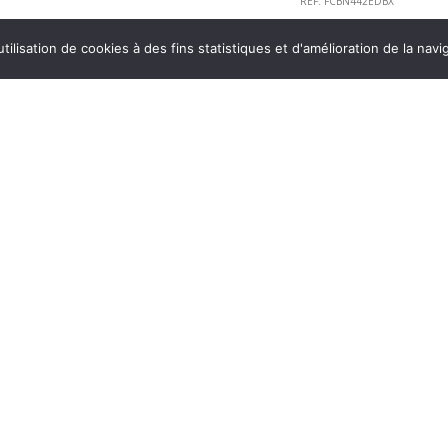
REF: FCBN442EDBX
était :
e
899,00 €.
7
tilisation de cookies à des fins statistiques et d'amélioration de la navi
S
QUI SOMMES NOUS
érales de vente
Magasin électroménager, cuisine et 
s
Rodez, Aveyron. Nous proposons u
de marques d’électroménager et de 
qualité, à prix discount. Nos meubl
us
sont fabriqués en France ou en Al
es
par OGI