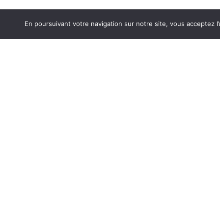
En poursuivant votre navigation sur notre site, vous acceptez l’u
ACCÈS RAPIDE
INFOS UTILE
Conditions gén
Cuisson
Mes commande
Froid
Mon compte
Nous contacter
Lavage / Séchage
Qui sommes no
Petit électroménager
Mentions légal
©2026 réalisé 
Literie