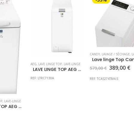
CANDY
,
LAVAGE / SÉCHAGE
,
LAVE
AEG
,
LAVE LINGE TOP
,
LAVE-LINGE
Le
L
389,00
€
579,00
€
LAVE LINGE TOP AEG CLASSE A 7KG
prix
p
initial
a
REF: LTRC7130A
REF: TCAS274TM4-S
était :
e
579,00 €.
3
OP
,
LAVE-LINGE
LAVE LINGE TOP AEG CLASSE A 6KG