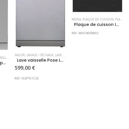
MIDEA
,
PLAQUE DE CUISSON
,
PLAQUE INDUCTION
Plaque de cuisson Induction Midea 77cm PRIX CONSULTABLE EN MAGASIN
REF: MIH740F98KO
FAGOR
,
LAVAGE / SÉCHAGE
,
LAVE VAISSELLE POSABLE
POSABLE
,
SHARP
Lave vaisselle Pose Libre FAGOR look Inox Promo consultable en magasin
Lave vaisselle Sharp Look Inox Pose libre
599,00
€
e
rix
REF: FLVP151CSS
ctuel
st :
29,00 €.