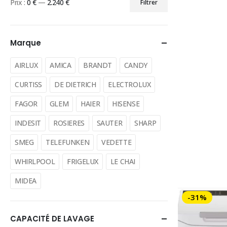
Prix :
0 €
—
2.240 €
Filtrer
Prix
Prix
min
max
Marque
AIRLUX
AMICA
BRANDT
CANDY
CURTISS
DE DIETRICH
ELECTROLUX
FAGOR
GLEM
HAIER
HISENSE
INDESIT
ROSIERES
SAUTER
SHARP
SMEG
TELEFUNKEN
VEDETTE
WHIRLPOOL
FRIGELUX
LE CHAI
MIDEA
-31%
CAPACITÉ DE LAVAGE