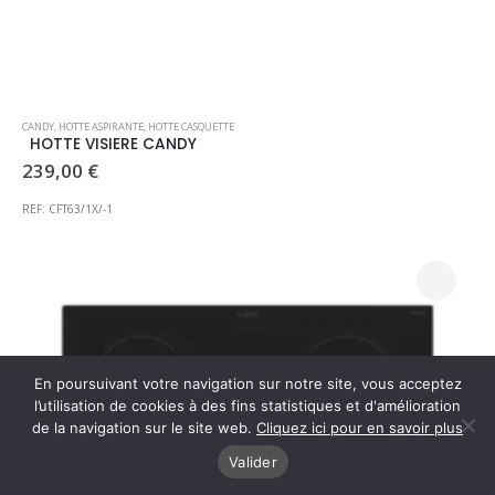
CANDY
,
HOTTE ASPIRANTE
,
HOTTE CASQUETTE
HOTTE VISIERE CANDY
239,00
€
REF: CFT63/1X/-1
En poursuivant votre navigation sur notre site, vous acceptez
l’utilisation de cookies à des fins statistiques et d'amélioration
de la navigation sur le site web.
Cliquez ici pour en savoir plus
Valider