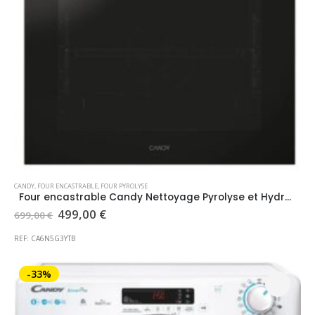
CANDY
,
FOUR ENCASTRABLE
,
FOUR PYROLYSE
Four encastrable Candy Nettoyage Pyrolyse et Hydrolyse
Le
Le
499,00
€
699,00
€
prix
prix
initial
actuel
REF: CA6N5G3YTB
était :
est :
699,00 €.
499,00 €.
-33%