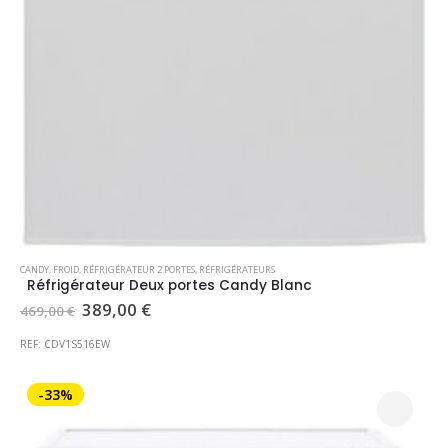
CANDY
,
FROID
,
RÉFRIGÉRATEUR 2 PORTES
,
RÉFRIGÉRATEURS
Réfrigérateur Deux portes Candy Blanc
Le
Le
389,00
€
469,00
€
prix
prix
initial
actuel
REF: CDV1S516EW
était :
est :
469,00 €.
389,00 €.
-33%