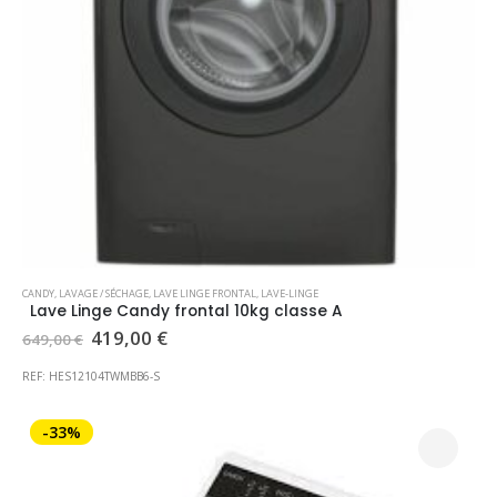
CANDY
,
LAVAGE / SÉCHAGE
,
LAVE LINGE FRONTAL
,
LAVE-LINGE
Lave Linge Candy frontal 10kg classe A
Le
Le
419,00
€
649,00
€
prix
prix
initial
actuel
REF: HES12104TWMBB6-S
était :
est :
649,00 €.
419,00 €.
-33%