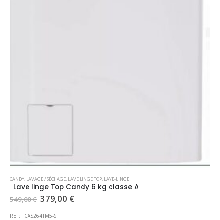
CANDY
,
LAVAGE / SÉCHAGE
,
LAVE LINGE TOP
,
LAVE-LINGE
Lave linge Top Candy 6 kg classe A
Le
Le
379,00
€
549,00
€
prix
prix
initial
actuel
REF: TCAS264TM5-S