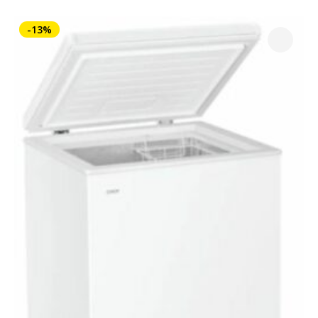
était :
est :
549,00 €.
379,00 €.
-13%