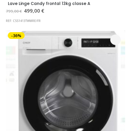
Lave Linge Candy frontal 13kg classe A
Le
Le
499,00
€
799,00
€
prix
prix
initial
actuel
REF: CSS1413TWMRE/FR
était :
est :
799,00 €.
499,00 €.
-36%