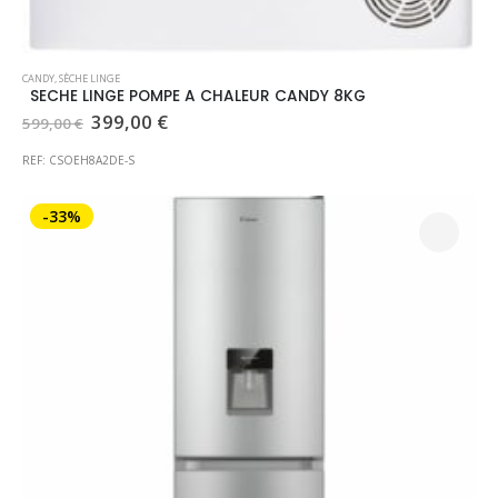
CANDY
,
SÈCHE LINGE
SECHE LINGE POMPE A CHALEUR CANDY 8KG
Le
Le
399,00
€
599,00
€
prix
prix
initial
actuel
REF: CSOEH8A2DE-S
était :
est :
599,00 €.
399,00 €.
-33%