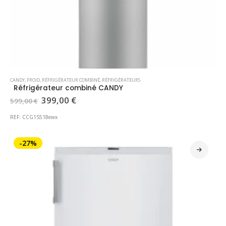
CANDY
,
FROID
,
RÉFRIGÉRATEUR COMBINÉ
,
RÉFRIGÉRATEURS
Réfrigérateur combiné CANDY
Le
Le
399,00
€
599,00
€
prix
prix
initial
actuel
REF: CCG1S518ewx
était :
est :
599,00 €.
399,00 €.
-27%