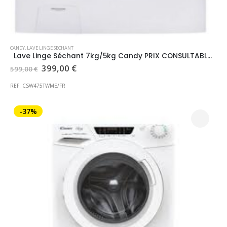
CANDY
,
LAVE LINGE SECHANT
Lave Linge Séchant 7kg/5kg Candy PRIX CONSULTABLE EN MAGASIN
Le
Le
399,00
€
599,00
€
prix
prix
initial
actuel
REF: CSW475TWME/FR
était :
est :
599,00 €.
399,00 €.
-37%