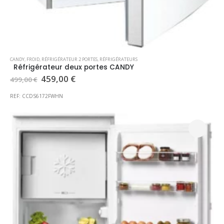
CANDY
,
FROID
,
RÉFRIGÉRATEUR 2 PORTES
,
RÉFRIGÉRATEURS
Réfrigérateur deux portes CANDY
Le
Le
459,00
€
499,00
€
prix
prix
initial
actuel
REF: CCDS6172FWHN
était :
est :
499,00 €.
459,00 €.