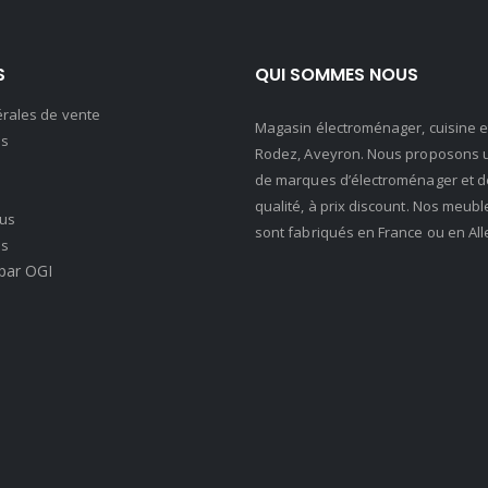
S
QUI SOMMES NOUS
érales de vente
Magasin électroménager, cuisine et 
s
Rodez, Aveyron. Nous proposons u
de marques d’électroménager et de 
qualité, à prix discount. Nos meubl
us
sont fabriqués en France ou en Al
es
par OGI