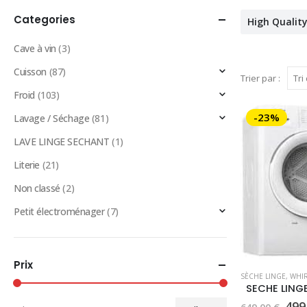
Categories
High Qualit
Cave à vin
(3)
Cuisson
(87)
Trier par :
Froid
(103)
-23%
Lavage / Séchage
(81)
LAVE LINGE SECHANT
(1)
Literie
(21)
Non classé
(2)
Petit électroménager
(7)
Prix
SÈCHE LINGE
,
WHI
Le
499