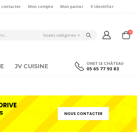
 contacter
Mon compte
Mon panier
S'identifier
0
toutes catégories
ONET LE CHÂTEAU
IE
JV CUISINE
05 65 77 93 83
DRIVE
S
NOUS CONTACTER