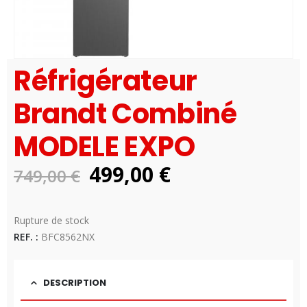
Réfrigérateur
Brandt Combiné
MODELE EXPO
Le
Le
499,00
€
749,00
€
prix
prix
Disponibilité:
initial
actuel
Rupture de stock
était :
est :
REF. :
BFC8562NX
749,00 €.
499,00 €.
DESCRIPTION