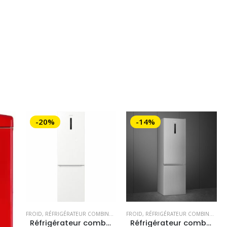
-20%
-14%
FROID
,
RÉFRIGÉRATEUR COMBINÉ
,
RÉFRIGÉRATEURS
FROID
,
RÉFRIGÉRATEUR COMBINÉ
,
SMEG
,
RÉF
Réfrigérateur combiné SMEG blanc
Réfrigérateur combiné SMEG