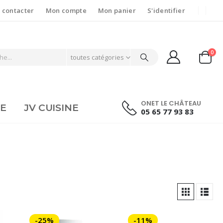
 contacter
Mon compte
Mon panier
S'identifier
0
toutes catégories
ONET LE CHÂTEAU
IE
JV CUISINE
05 65 77 93 83
-25%
-11%