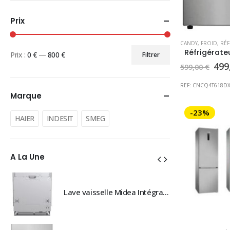
Prix
CANDY
,
FROID
,
RÉFR
Prix :
0 €
—
800 €
Filtrer
Prix
Prix
Le
499
599,00
€
pri
min
max
init
REF: CNCQ4T618D
étai
Marque
599
-23%
HAIER
INDESIT
SMEG
A La Une
Lave vaisselle Midea Intégrable Exclu magasin, prix consultable en magasin
Lave vaisselle Midea Intégrable Exclu magasin, prix consultable en magasin