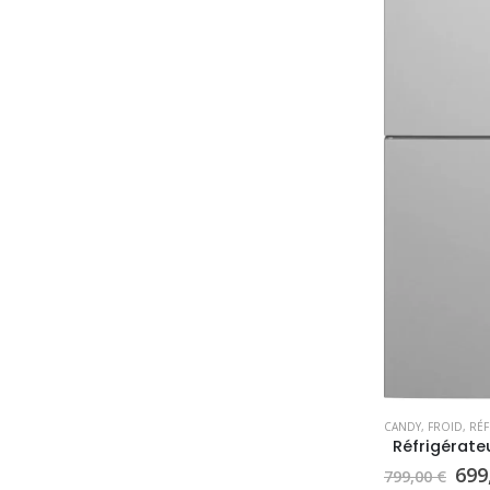
CANDY
,
FROID
,
RÉFR
Le
699
799,00
€