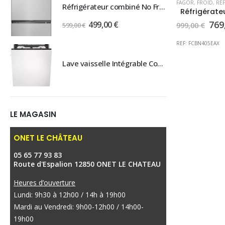
FAGOR
,
FROID
,
RÉFR
Réfrigérateur combiné No Frost Candy
Réfrigérateur combiné No Frost Candy
Le
Le
Le
769
499,00
€
599,00
€
5
999,00
€
pri
prix
prix
init
REF: FCBN405EAX
initial
actuel
étai
999
était :
est :
Lave vaisselle Intégrable ComfortLift AEG - EXCLUSIVITE MAGASIN- PRIX CONSULTABLE EN MAGASIN
Lave vaisselle Intégrable ComfortLift AEG - EXCLUSIVITE MAGASIN- PRIX CONSULTABLE EN MAGASIN
599,00 €.
499,00 €.
LE MAGASIN
ONET LE CHÂTEAU
05 65 77 93 83
Route d'Espalion 12850 ONET LE CHATEAU
Heures d’ouverture
Lundi: 9h30 à 12h00 / 14h à 19h00
Mardi au Vendredi: 9h00-12h00 / 14h00-
19h00