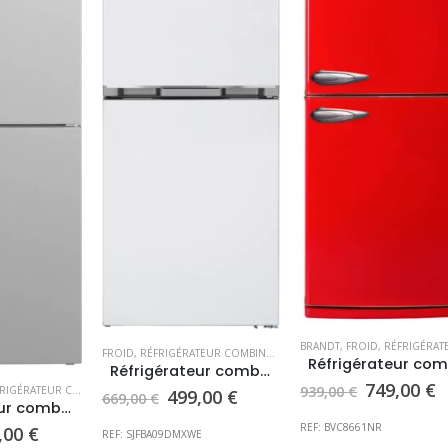
BRANDT
,
FROID
,
RÉFRIGÉRATEUR C
FROID
,
RÉFRIGÉRATEUR COMBINÉ
,
RÉFRIGÉRATEURS
,
SHARP
Réfrigérateur combiné SHARP
Le
L
749,00
€
939,00
€
IGÉRATEUR COMBINÉ
,
RÉFRIGÉRATEURS
Le
Le
499,00
€
669,00
€
prix
p
Réfrigérateur combiné CANDY MODELE EXPO
prix
prix
initial
a
REF: BVC8661NR
initial
actuel
Le
,00
€
REF: SJFBA09DMXWE
était :
e