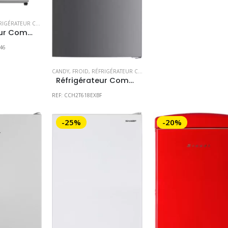
IGÉRATEUR COMBINÉ
,
RÉFRIGÉRATEURS
Réfrigérateur Combiné MIDEA – PRIX CONSULTABLE EN MAGASIN UNIQUEMENT- EXCLU MAGASIN
46
CANDY
,
FROID
,
RÉFRIGÉRATEUR COMBINÉ
,
RÉFRIGÉRATEURS
Réfrigérateur Combiné CANDY – Prix consultable en magasin –
REF: CCH2T618EXBF
-25%
-20%