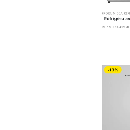
FROID
,
MIDEA
,
RÉFR
REF: MDRB548MME
-13%