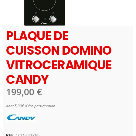
PLAQUE DE
CUISSON DOMINO
VITROCERAMIQUE
CANDY
199,00
€
dont 5,00€ d'éco participation
Disponibilité:
5 en stock
REF. :
CDH32KNF