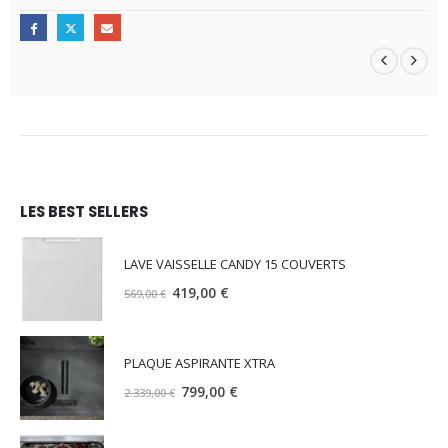
LES BEST SELLERS
LAVE VAISSELLE CANDY 15 COUVERTS
Le
Le
419,00
€
569,00
€
prix
prix
initial
actuel
était :
est :
PLAQUE ASPIRANTE XTRA
569,00 €.
419,00 €.
Le
Le
799,00
€
2.339,00
€
prix
prix
initial
actuel