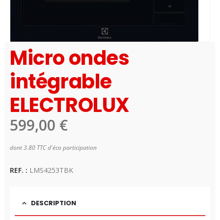
Micro ondes
intégrable
ELECTROLUX
599,00
€
dont 3.80 TTC d'éco participation
Disponibilité:
1 en stock
REF. :
LMS4253TBK
DESCRIPTION