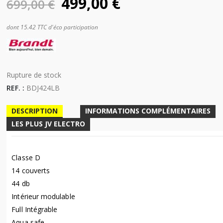
Le
Le
499,00
€
699,00
€
prix
prix
initial
actuel
dont 15.42 TTC d'éco participation
était :
est :
699,00 €.
499,00 €.
Disponibilité:
Rupture de stock
REF. :
BDJ424LB
DESCRIPTION
INFORMATIONS COMPLÉMENTAIRES
LES PLUS JV ELECTRO
Classe D
14 couverts
44 db
Intérieur modulable
Full Intégrable
Aqua safe