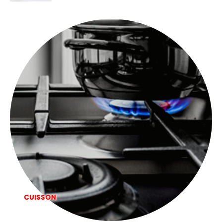
initial
actuel
était :
est :
699,00 €.
499,00 €.
CUISSON