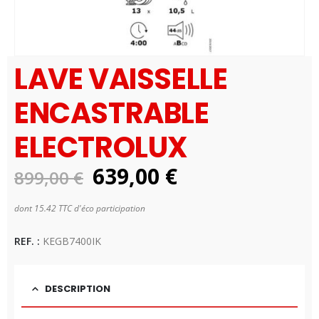
LAVE VAISSELLE
ENCASTRABLE
ELECTROLUX
Le
Le
639,00
€
899,00
€
prix
prix
dont 15.42 TTC d'éco participation
initial
actuel
Disponibilité:
1 en stock
était :
est :
REF. :
KEGB7400IK
899,00 €.
639,00 €.
DESCRIPTION