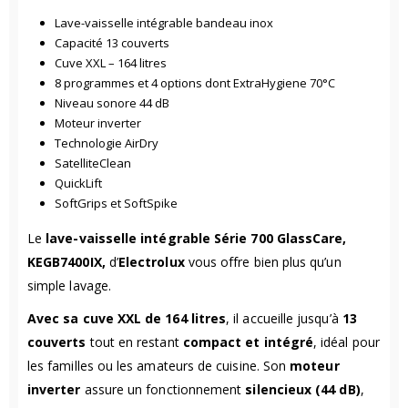
Lave-vaisselle intégrable bandeau inox
Capacité 13 couverts
Cuve XXL – 164 litres
8 programmes et 4 options dont ExtraHygiene 70°C
Niveau sonore 44 dB
Moteur inverter
Technologie AirDry
SatelliteClean
QuickLift
SoftGrips et SoftSpike
Le
lave-vaisselle intégrable Série 700 GlassCare,
KEGB7400IX,
d’
Electrolux
vous offre bien plus qu’un
simple lavage.
Avec sa cuve XXL de 164 litres
, il accueille jusqu’à
13
couverts
tout en restant
compact et intégré
, idéal pour
les familles ou les amateurs de cuisine. Son
moteur
inverter
assure un fonctionnement
silencieux (44 dB)
,