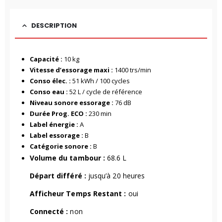
DESCRIPTION
Capacité :
10 kg
Vitesse d’essorage maxi :
1400 trs/min
Conso élec. :
51 kWh / 100 cycles
Conso eau :
52 L / cycle de référence
Niveau sonore essorage :
76 dB
Durée Prog. ECO :
230 min
Label énergie :
A
Label essorage :
B
Catégorie sonore :
B
Volume du tambour :
68.6 L
Départ différé :
jusqu’à 20 heures
Afficheur Temps Restant :
oui
Connecté :
non