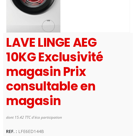
LAVE LINGE AEG
10KG Exclusivité
magasin Prix
consultable en
magasin
dont 15.42 TTC d'éco participation
Disponibilité:
1 en stock
REF. :
LFE6ED144B