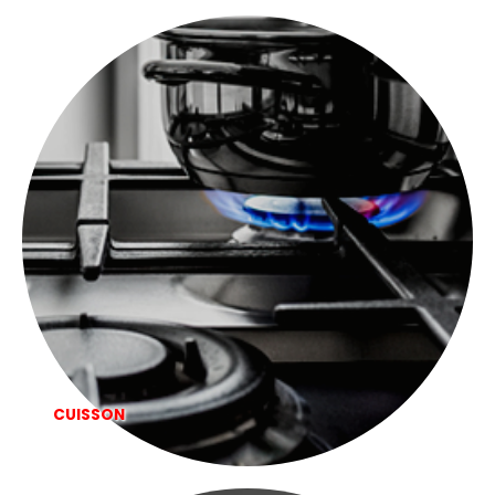
était :
est :
699,00 €.
499,00 €.
CUISSON