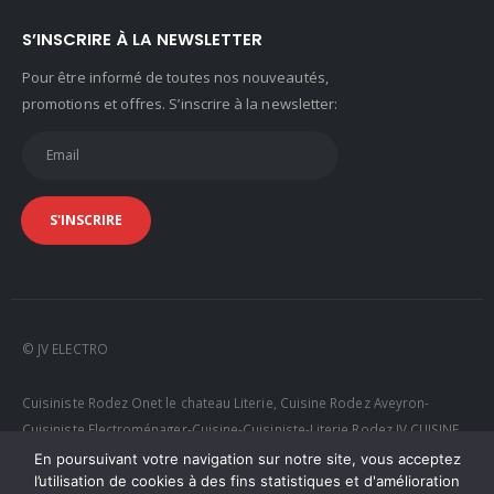
S’INSCRIRE À LA NEWSLETTER
Pour être informé de toutes nos nouveautés,
promotions et offres. S’inscrire à la newsletter:
© JV ELECTRO
Cuisiniste Rodez Onet le chateau Literie, Cuisine Rodez Aveyron-
Cuisiniste Electroménager-Cuisine-Cuisiniste-Literie Rodez JV CUISINE
RODEZ
En poursuivant votre navigation sur notre site, vous acceptez
l’utilisation de cookies à des fins statistiques et d'amélioration