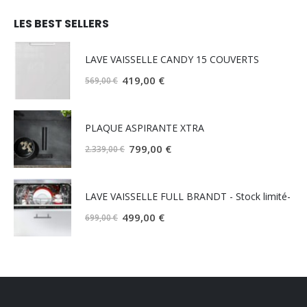
LES BEST SELLERS
LAVE VAISSELLE CANDY 15 COUVERTS
Le
Le
419,00
€
569,00
€
prix
prix
initial
actuel
PLAQUE ASPIRANTE XTRA
était :
est :
569,00 €.
419,00 €.
Le
Le
799,00
€
2.339,00
€
prix
prix
initial
actuel
LAVE VAISSELLE FULL BRANDT - Stock limité-
était :
est :
2.339,00 €.
799,00 €.
Le
Le
499,00
€
699,00
€
prix
prix
initial
actuel
était :
est :
699,00 €.
499,00 €.