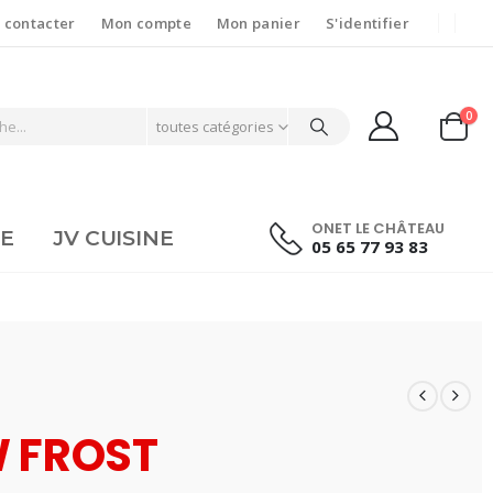
 contacter
Mon compte
Mon panier
S'identifier
0
toutes catégories
ONET LE CHÂTEAU
IE
JV CUISINE
05 65 77 93 83
W FROST