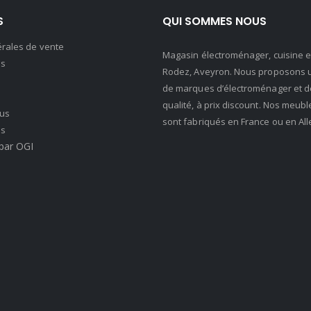
S
QUI SOMMES NOUS
érales de vente
Magasin électroménager, cuisine et 
s
Rodez, Aveyron. Nous proposons u
de marques d’électroménager et de 
qualité, à prix discount. Nos meubl
us
sont fabriqués en France ou en Al
es
par OGI