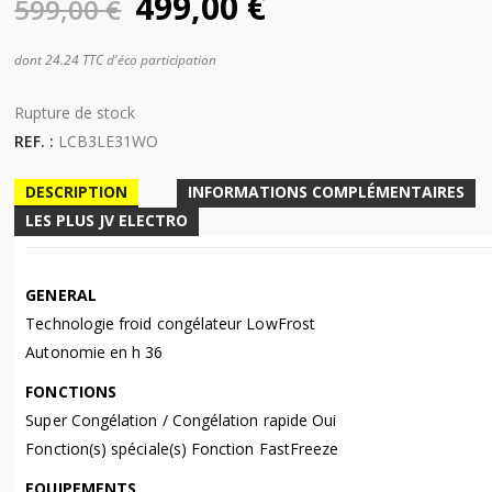
Le
Le
499,00
€
599,00
€
prix
prix
initial
actuel
dont 24.24 TTC d'éco participation
Disponibilité:
était :
est :
Rupture de stock
599,00 €.
499,00 €.
REF. :
LCB3LE31WO
DESCRIPTION
INFORMATIONS COMPLÉMENTAIRES
LES PLUS JV ELECTRO
GENERAL
Technologie froid congélateur LowFrost
Autonomie en h 36
FONCTIONS
Super Congélation / Congélation rapide Oui
Fonction(s) spéciale(s) Fonction FastFreeze
EQUIPEMENTS