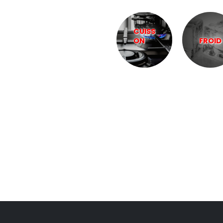
CUISS
ON
FROID