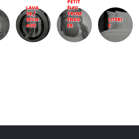
PETIT
LAVA
ÉLEC
GE /
TROM
SÉCH
ÉNAG
LITERI
AGE
ER
E