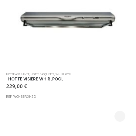
HOTTE ASPIRANTE
,
HOTTE CASQUETTE
,
WHIRLPOOL
HOTTE VISIERE WHIRLPOOL
229,00
€
REF: WCN65FLXH2G
Lave vaisselle Midea Intégrable Exclu magasin, prix consultable en magasin