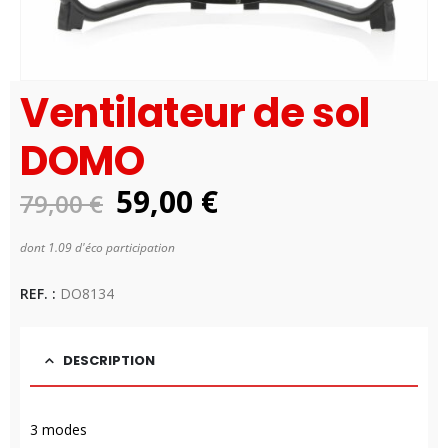
Ventilateur de sol
DOMO
Le
Le
59,00
€
79,00
€
prix
prix
dont 1.09 d'éco participation
initial
actuel
Disponibilité:
1 en stock
était :
est :
REF. :
DO8134
79,00 €.
59,00 €.
DESCRIPTION
3 modes