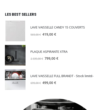
LES BEST SELLERS
LAVE VAISSELLE CANDY 15 COUVERTS
Le
Le
419,00
€
569,00
€
prix
prix
initial
actuel
était :
est :
PLAQUE ASPIRANTE XTRA
569,00 €.
419,00 €.
Le
Le
799,00
€
2.339,00
€
prix
prix
initial
actuel
était :
est :
LAVE VAISSELLE FULL BRANDT - Stock limité-
2.339,00 €.
799,00 €.
Le
Le
499,00
€
699,00
€
prix
prix
initial
actuel
était :
est :
699,00 €.
499,00 €.