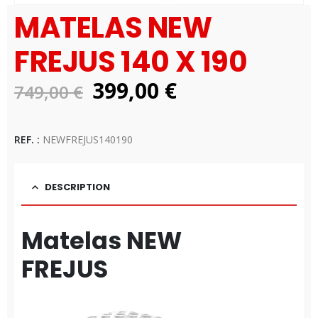
MATELAS NEW
FREJUS 140 X 190
Le
Le
399,00
€
749,00
€
prix
prix
Disponibilité:
2 en stock
initial
actuel
REF. :
NEWFREJUS140190
était :
est :
749,00 €.
399,00 €.
DESCRIPTION
Matelas NEW
FREJUS