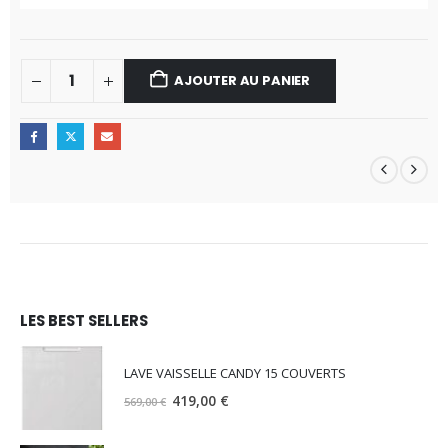
AJOUTER AU PANIER
LES BEST SELLERS
LAVE VAISSELLE CANDY 15 COUVERTS
Le
Le
419,00
€
569,00
€
prix
prix
initial
actuel