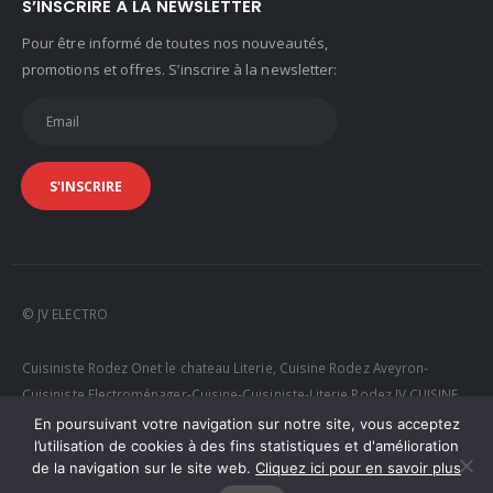
S’INSCRIRE À LA NEWSLETTER
Pour être informé de toutes nos nouveautés,
promotions et offres. S’inscrire à la newsletter:
© JV ELECTRO
Cuisiniste Rodez Onet le chateau Literie, Cuisine Rodez Aveyron-
Cuisiniste Electroménager-Cuisine-Cuisiniste-Literie Rodez JV CUISINE
RODEZ
En poursuivant votre navigation sur notre site, vous acceptez
l’utilisation de cookies à des fins statistiques et d'amélioration
de la navigation sur le site web.
Cliquez ici pour en savoir plus