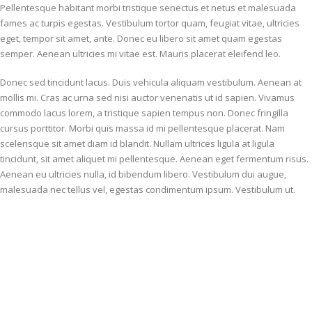
Pellentesque habitant morbi tristique senectus et netus et malesuada
fames ac turpis egestas. Vestibulum tortor quam, feugiat vitae, ultricies
eget, tempor sit amet, ante. Donec eu libero sit amet quam egestas
semper. Aenean ultricies mi vitae est. Mauris placerat eleifend leo.
Donec sed tincidunt lacus. Duis vehicula aliquam vestibulum. Aenean at
mollis mi. Cras ac urna sed nisi auctor venenatis ut id sapien. Vivamus
commodo lacus lorem, a tristique sapien tempus non. Donec fringilla
cursus porttitor. Morbi quis massa id mi pellentesque placerat. Nam
scelerisque sit amet diam id blandit. Nullam ultrices ligula at ligula
tincidunt, sit amet aliquet mi pellentesque. Aenean eget fermentum risus.
Aenean eu ultricies nulla, id bibendum libero. Vestibulum dui augue,
malesuada nec tellus vel, egestas condimentum ipsum. Vestibulum ut.